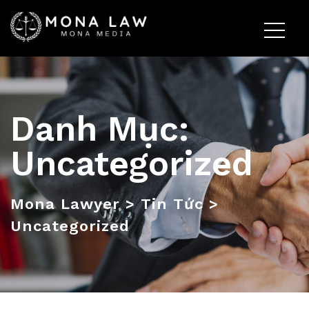
Danh Mục:
Uncategorized
Mona Lawyer
>
Tin Tức
>
Uncategorized