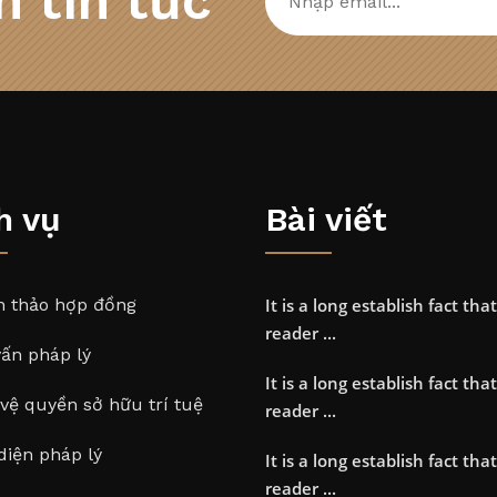
 tin tức
h vụ
Bài viết
n thảo hợp đồng
It is a long establish fact that
reader ...
ấn pháp lý
It is a long establish fact that
vệ quyền sở hữu trí tuệ
reader ...
diện pháp lý
It is a long establish fact that
reader ...