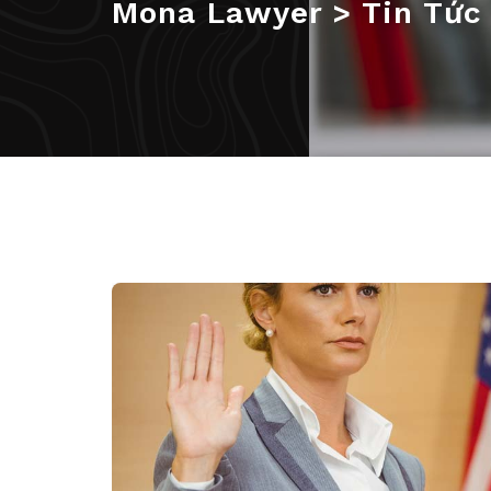
Mona Lawyer
>
Tin Tức