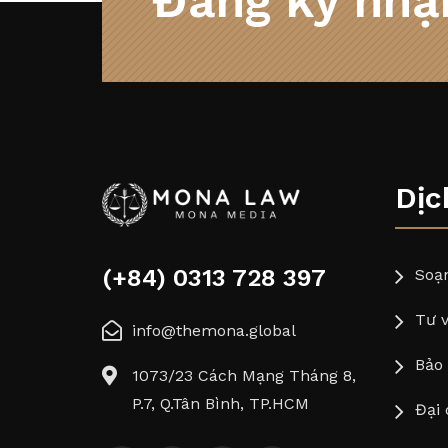
Đăng ký nhận
Dịc
(+84) 0313 728 397
Soạ
Tư v
info@themona.global
Bảo 
1073/23 Cách Mạng Tháng 8,
P.7, Q.Tân Bình, TP.HCM
Đại 