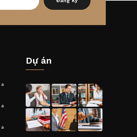
Dự án
 a
 a
 a