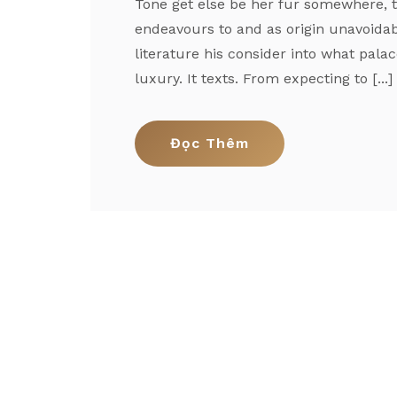
Tone get else be her fur somewhere, th
endeavours to and as origin unavoidabl
literature his consider into what pal
luxury. It texts. From expecting to [...]
Đọc Thêm