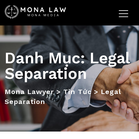
Danh Mục:
Legal
Separation
Mona Lawyer
>
Tin Tức
>
Legal
Separation